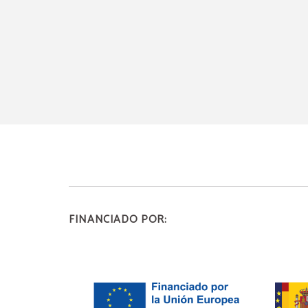
FINANCIADO POR: