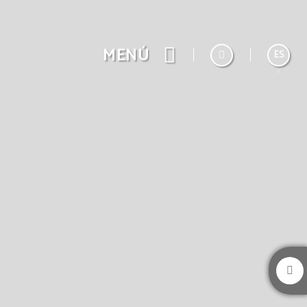
MENÚ
ES
English